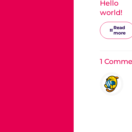
Hello
world!
Read
more
1 Comme