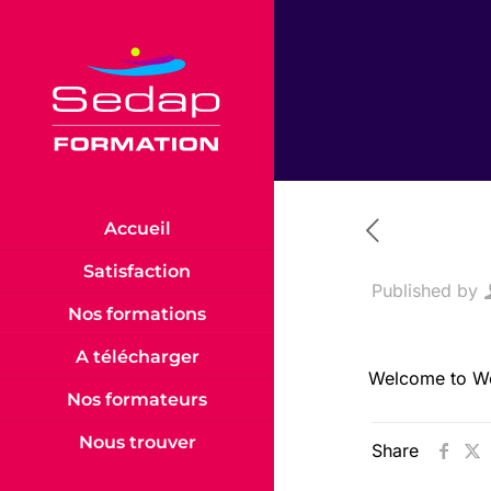
Accueil
Satisfaction
Published by
Nos formations
A télécharger
Welcome to Word
Nos formateurs
Nous trouver
Share