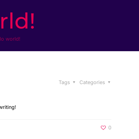
rld!
lo world!
Tags
Categories
writing!
0