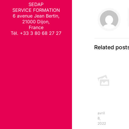
SEDAP
SERVICE FORMATION
6 avenue Jean Bertin,
21000 Dijon,
France
Tél. +33 3 80 68 27 27
Related post
avril
8,
2022